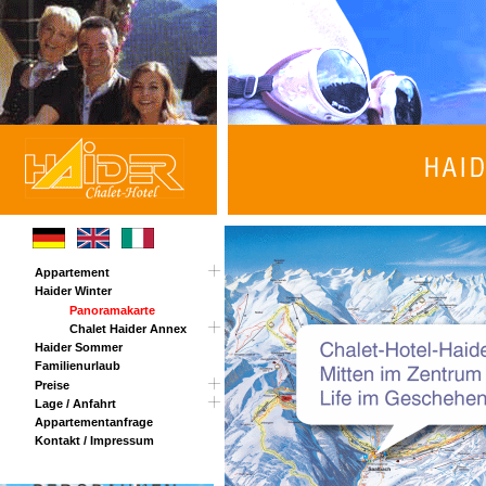
Appartement
Haider Winter
Rundgang
Panoramakarte
Chalet Haider Annex
Haider Sommer
Familienurlaub
Preise
Lage / Anfahrt
Winter Opening
Appartementanfrage
Osterüberraschung
Routenplaner
Kontakt / Impressum
Sommerpreise