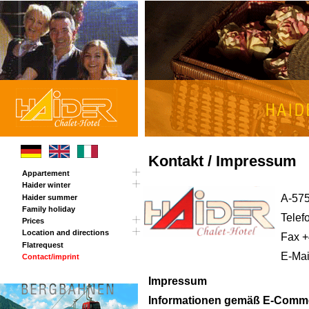
Kontakt / Impressum
Appartement
Haider winter
Tour
A-575
Haider summer
Panorama card
Family holiday
Chalet Haider Annex
Telef
Prices
Location and directions
Winter Opening
Fax +
Flatrequest
Easter surprise
Rout planner
E-Mai
Contact/imprint
Summer prices
Impressum
Informationen gemäß E-Comm