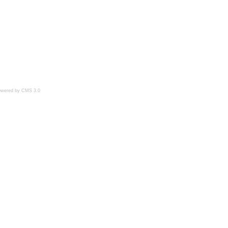
owered by CMS 3.0
Wartungsmodus
CMS 3.0