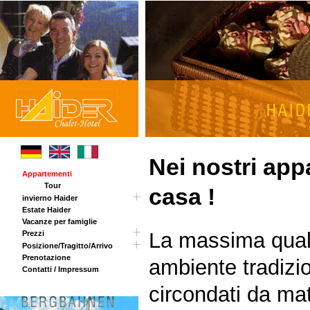
Nei nostri app
Appartementi
Tour
casa !
invierno Haider
Estate Haider
Carta panoramica
Vacanze per famiglie
Chalet Haider Annex
La massima quali
Prezzi
Posizione/Tragitto/Arrivo
Opening invernale
Prenotazione
Sorpresa di Pasqua
Tragitto
ambiente tradizio
Contatti / Impressum
Prezzi estivi
circondati da mat