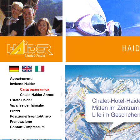
Appartementi
invierno Haider
Tour
Carta panoramica
Chalet Haider Annex
Estate Haider
Vacanze per famiglie
Prezzi
Posizione/Tragitto/Arrivo
Opening invernale
Prenotazione
Sorpresa di Pasqua
Tragitto
Contatti / Impressum
Prezzi estivi