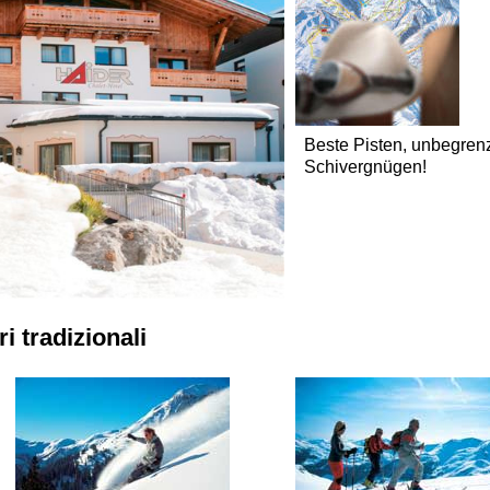
Beste Pisten, unbegren
Schivergnügen!
i tradizionali