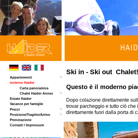
Ski in - Ski out Chalet
Appartementi
invierno Haider
Tour
Questo è il moderno pia
Carta panoramica
Chalet Haider Annex
Estate Haider
Dopo colazione direttamente sulle
Vacanze per famiglie
trovar parcheggio e tutto ciò che i
Prezzi
direttamente fuori dalla porta di
Posizione/Tragitto/Arrivo
Opening invernale
Prenotazione
Sorpresa di Pasqua
Tragitto
Contatti / Impressum
Prezzi estivi