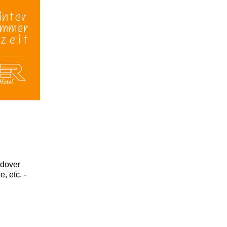
 dover
, etc. -