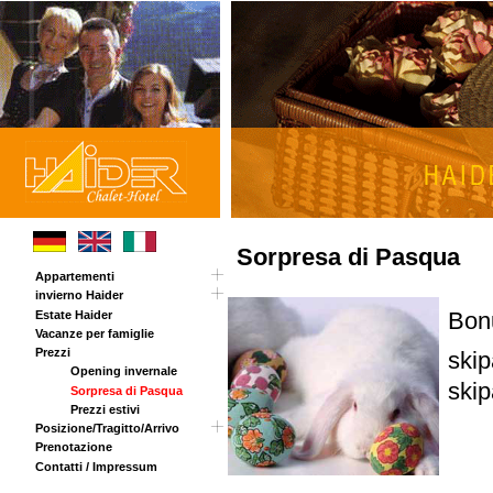
Sorpresa di Pasqua
Appartementi
invierno Haider
Tour
Bon
Estate Haider
Carta panoramica
Vacanze per famiglie
Chalet Haider Annex
Prezzi
skip
Opening invernale
skip
Sorpresa di Pasqua
Prezzi estivi
Posizione/Tragitto/Arrivo
Prenotazione
Tragitto
Contatti / Impressum