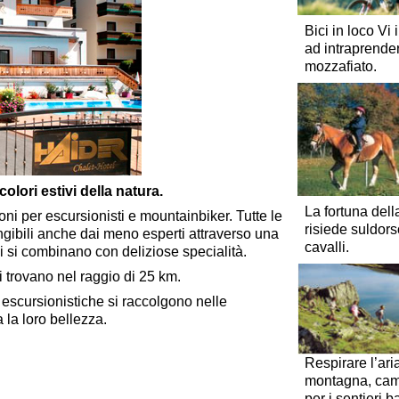
Bici in loco Vi 
ad intraprender
mozzafiato.
lori estivi della natura.
La fortuna dell
oni per escursionisti e mountainbiker. Tutte le
risiede suldors
ngibili anche dai meno esperti attraverso una
cavalli.
i si combinano con deliziose specialità.
 si trovano nel raggio di 25 km.
escursionistiche si raccolgono nelle
a la loro bellezza.
Respirare l’ari
montagna, ca
per i sentieri ba