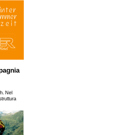
mpagnia
ch. Nel
truttura