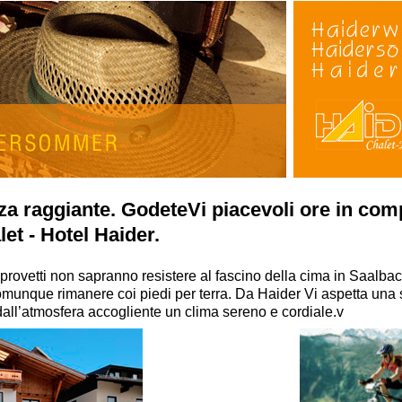
nza raggiante. GodeteVi piacevoli ore in co
et - Hotel Haider.
ri provetti non sapranno resistere al fascino della cima in Saalba
unque rimanere coi piedi per terra. Da Haider Vi aspetta una s
 dall’atmosfera accogliente un clima sereno e cordiale.v