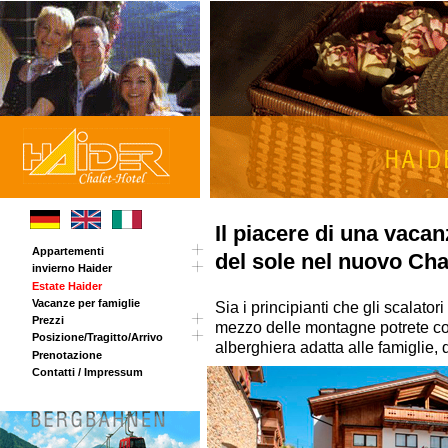
Il piacere di una vaca
Appartementi
del sole nel nuovo Chal
invierno Haider
Tour
Estate Haider
Carta panoramica
Vacanze per famiglie
Chalet Haider Annex
Sia i principianti che gli scalato
Prezzi
mezzo delle montagne potrete com
Posizione/Tragitto/Arrivo
Opening invernale
alberghiera adatta alle famiglie,
Prenotazione
Sorpresa di Pasqua
Tragitto
Contatti / Impressum
Prezzi estivi