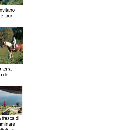
invitano
e tour
a terra
o dei
a fresca di
mminare
ttuti, tra