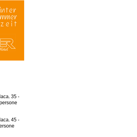
aca. 35 -
 persone
aca. 45 -
persone