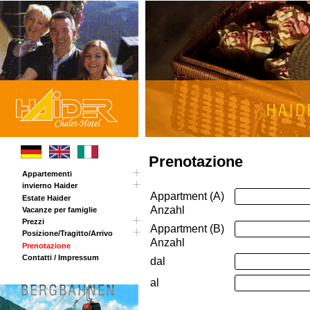
Prenotazione
Appartementi
invierno Haider
Tour
Appartment (A)
Estate Haider
Carta panoramica
Anzahl
Vacanze per famiglie
Chalet Haider Annex
Prezzi
Appartment (B)
Posizione/Tragitto/Arrivo
Opening invernale
Anzahl
Prenotazione
Sorpresa di Pasqua
Tragitto
Contatti / Impressum
Prezzi estivi
dal
al