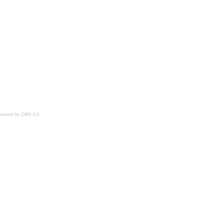
owered by CMS 3.0
Wartungsmodus
CMS 3.0