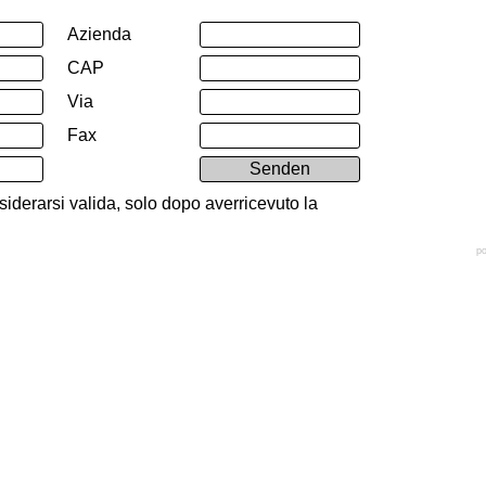
Azienda
CAP
Via
Fax
Senden
iderarsi valida, solo dopo averricevuto la
p