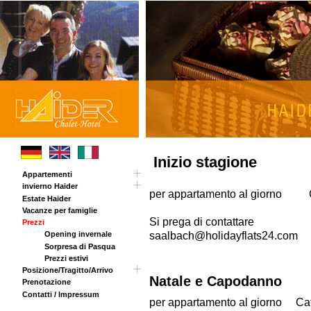
Inizio stagione
Appartementi
invierno Haider
Tour
per appartamento al giorno
Estate Haider
Carta panoramica
Vacanze per famiglie
Chalet Haider Annex
Si prega di contattare
Prezzi
saalbach@holidayflats24.com
Opening invernale
Sorpresa di Pasqua
Prezzi estivi
Posizione/Tragitto/Arrivo
Natale e Capodanno
Prenotazione
Tragitto
Contatti / Impressum
per appartamento al giorno
Ca